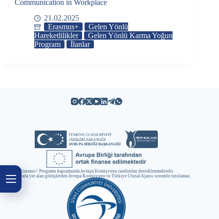
Communication in Workplace
21.02.2025
Erasmus+
Gelen Yönlü
Hareketlilikler
Gelen Yönlü Karma Yoğun
Program
İlanlar
Erasmus+ Programı kapsamında Avrupa Komisyonu tarafından desteklenmektedir.
Ancak burada yer alan görüşlerden Avrupa Komisyonu ve Türkiye Ulusal Ajansı sorumlu tutulamaz.