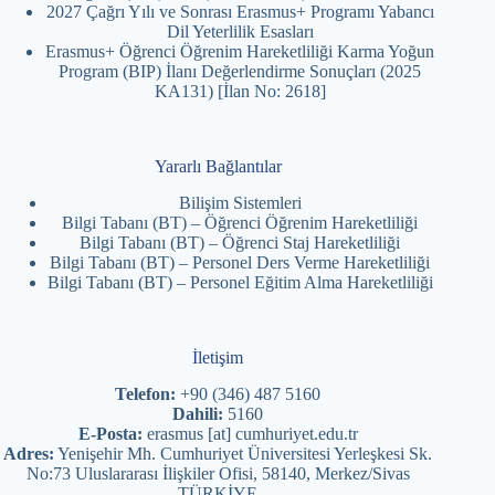
2027 Çağrı Yılı ve Sonrası Erasmus+ Programı Yabancı
Dil Yeterlilik Esasları
Erasmus+ Öğrenci Öğrenim Hareketliliği Karma Yoğun
Program (BIP) İlanı Değerlendirme Sonuçları (2025
KA131) [İlan No: 2618]
Yararlı Bağlantılar
Bilişim Sistemleri
Bilgi Tabanı (BT) – Öğrenci Öğrenim Hareketliliği
Bilgi Tabanı (BT) – Öğrenci Staj Hareketliliği
Bilgi Tabanı (BT) – Personel Ders Verme Hareketliliği
Bilgi Tabanı (BT) – Personel Eğitim Alma Hareketliliği
İletişim
Telefon:
+90 (346) 487 5160
Dahili:
5160
E-Posta:
erasmus [at] cumhuriyet.edu.tr
Adres:
Yenişehir Mh. Cumhuriyet Üniversitesi Yerleşkesi Sk.
No:73 Uluslararası İlişkiler Ofisi, 58140, Merkez/Sivas
TÜRKİYE