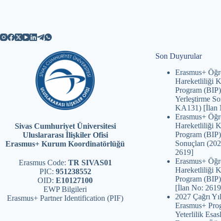
Son Duyurular
Erasmus+ Öğr
Hareketliliği
Program (BIP)
Yerleştirme So
KA131) [İlan 
Erasmus+ Öğr
Hareketliliği
Sivas Cumhuriyet Üniversitesi
Program (BIP)
Uluslararası İlişkiler Ofisi
Sonuçları (20
Erasmus+ Kurum Koordinatörlüğü
2619]
Erasmus+ Öğr
Erasmus Code:
TR SIVAS01
Hareketliliği
PIC:
951238552
Program (BIP)
OID:
E10127100
[İlan No: 2619
EWP Bilgileri
2027 Çağrı Yıl
Erasmus+ Partner Identification (PIF)
Erasmus+ Prog
Yeterlilik Esasl