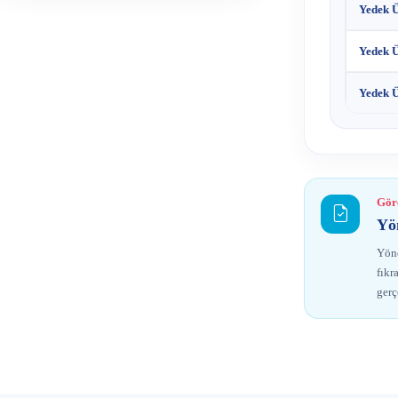
Yedek 
Yedek 
Yedek 
Göre
Yö
Yöne
fıkr
gerç