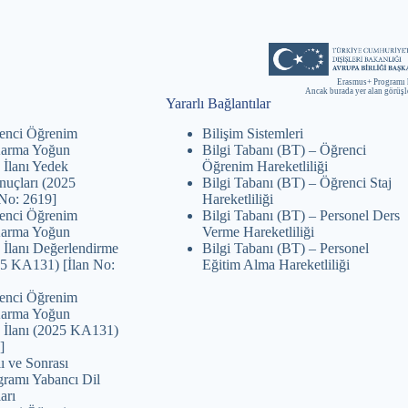
Erasmus+ Programı 
Ancak burada yer alan görüş
Yararlı Bağlantılar
enci Öğrenim
Bilişim Sistemleri
 Karma Yoğun
Bilgi Tabanı (BT) – Öğrenci
 İlanı Yedek
Öğrenim Hareketliliği
nuçları (2025
Bilgi Tabanı (BT) – Öğrenci Staj
No: 2619]
Hareketliliği
enci Öğrenim
Bilgi Tabanı (BT) – Personel Ders
 Karma Yoğun
Verme Hareketliliği
 İlanı Değerlendirme
Bilgi Tabanı (BT) – Personel
25 KA131) [İlan No:
Eğitim Alma Hareketliliği
enci Öğrenim
 Karma Yoğun
 İlanı (2025 KA131)
]
ı ve Sonrası
ramı Yabancı Dil
arı