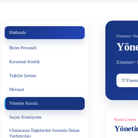
Hakkında
Erasmus+ Ku
Yöne
Birim Personeli
Kurumsal Kimlik
Erasmus+ Ku
Teşkilat Şeması
Yöneti
Mevzuat
Yönetim Kurulu
Seçim Komisyonu
Kurul Listesi
Yöneti
Uluslararası İlişkilerden Sorumlu Dekan
Yardımcıları