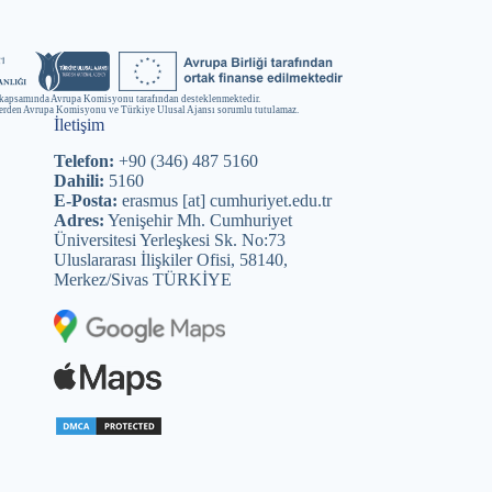
kapsamında Avrupa Komisyonu tarafından desteklenmektedir.
lerden Avrupa Komisyonu ve Türkiye Ulusal Ajansı sorumlu tutulamaz.
İletişim
Telefon:
+90 (346) 487 5160
Dahili:
5160
E-Posta:
erasmus [at] cumhuriyet.edu.tr
Adres:
Yenişehir Mh. Cumhuriyet
Üniversitesi Yerleşkesi Sk. No:73
Uluslararası İlişkiler Ofisi, 58140,
Merkez/Sivas TÜRKİYE