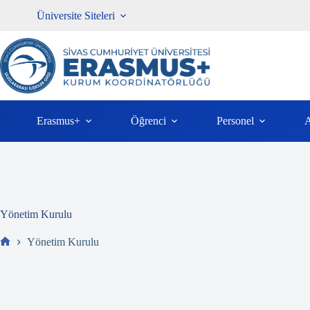
İçeriğe
Üniversite Siteleri
atla
Erasmus+
Öğrenci
Personel
A
Yönetim Kurulu
Yönetim Kurulu
Ev