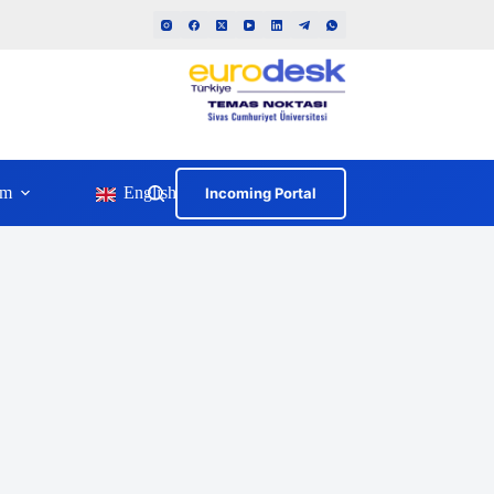
im
English
Incoming Portal