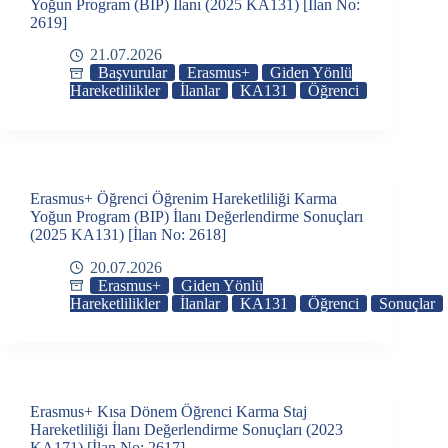
Yoğun Program (BIP) İlanı (2025 KA131) [İlan No:
2619]
21.07.2026
Başvurular
Erasmus+
Giden Yönlü
Hareketlilikler
İlanlar
KA131
Öğrenci
Erasmus+ Öğrenci Öğrenim Hareketliliği Karma
Yoğun Program (BIP) İlanı Değerlendirme Sonuçları
(2025 KA131) [İlan No: 2618]
20.07.2026
Erasmus+
Giden Yönlü
Hareketlilikler
İlanlar
KA131
Öğrenci
Sonuçlar
Erasmus+ Kısa Dönem Öğrenci Karma Staj
Hareketliliği İlanı Değerlendirme Sonuçları (2023
KA171) [İlan No: 2617]