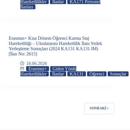
Hareketlilikler
İlanlar
KA171 Personel
İlanları
Erasmus+ Kısa Dönem Öğrenci Karma Staj
Hareketliliği – Uluslararası Hareketlilik İlanı Yedek
Yerleştirme Sonuçları (2024 KA131 KA131 IM)
[İlan No: 2615]
18.06.2026
Erasmus+
Giden Yönlü
Hareketlilikler
İlanlar
KA131
Öğrenci
Sonuçlar
SONRAKI