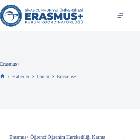
İçeriğe
atla
Erasmus+
Haberler
İlanlar
Erasmus+
Ev
Erasmus+ Öğrenci Öğrenim Hareketliliği Karma