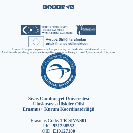
Erasmus+ Programı kapsamında Avrupa Komisyonu tarafından desteklenmektedir.
Ancak burada yer alan görüşlerden Avrupa Komisyonu ve Türkiye Ulusal Ajansı sorumlu tutulamaz.
Sivas Cumhuriyet Üniversitesi
Uluslararası İlişkiler Ofisi
Erasmus+ Kurum Koordinatörlüğü
Erasmus Code:
TR SIVAS01
PIC:
951238552
OID:
E10127100