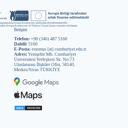
kapsamında Avrupa Komisyonu tarafından desteklenmektedir.
lerden Avrupa Komisyonu ve Türkiye Ulusal Ajansı sorumlu tutulamaz.
İletişim
Telefon:
+90 (346) 487 5160
Dahili:
5160
E-Posta:
erasmus [at] cumhuriyet.edu.tr
Adres:
Yenişehir Mh. Cumhuriyet
Üniversitesi Yerleşkesi Sk. No:73
Uluslararası İlişkiler Ofisi, 58140,
Merkez/Sivas TÜRKİYE