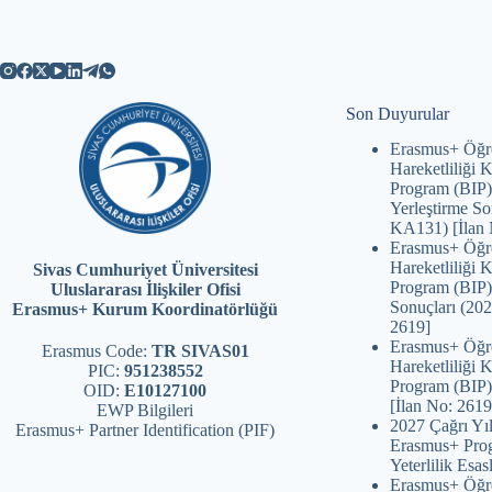
Son Duyurular
Erasmus+ Öğr
Hareketliliği
Program (BIP)
Yerleştirme So
KA131) [İlan 
Erasmus+ Öğr
Hareketliliği
Sivas Cumhuriyet Üniversitesi
Program (BIP)
Uluslararası İlişkiler Ofisi
Sonuçları (20
Erasmus+ Kurum Koordinatörlüğü
2619]
Erasmus+ Öğr
Erasmus Code:
TR SIVAS01
Hareketliliği
PIC:
951238552
Program (BIP)
OID:
E10127100
[İlan No: 2619
EWP Bilgileri
2027 Çağrı Yıl
Erasmus+ Partner Identification (PIF)
Erasmus+ Prog
Yeterlilik Esasl
Erasmus+ Öğr