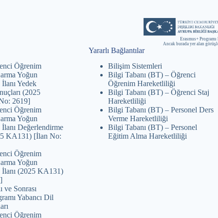
Erasmus+ Programı 
Ancak burada yer alan görüş
Yararlı Bağlantılar
enci Öğrenim
Bilişim Sistemleri
 Karma Yoğun
Bilgi Tabanı (BT) – Öğrenci
 İlanı Yedek
Öğrenim Hareketliliği
nuçları (2025
Bilgi Tabanı (BT) – Öğrenci Staj
No: 2619]
Hareketliliği
enci Öğrenim
Bilgi Tabanı (BT) – Personel Ders
 Karma Yoğun
Verme Hareketliliği
 İlanı Değerlendirme
Bilgi Tabanı (BT) – Personel
25 KA131) [İlan No:
Eğitim Alma Hareketliliği
enci Öğrenim
 Karma Yoğun
 İlanı (2025 KA131)
]
ı ve Sonrası
ramı Yabancı Dil
arı
enci Öğrenim