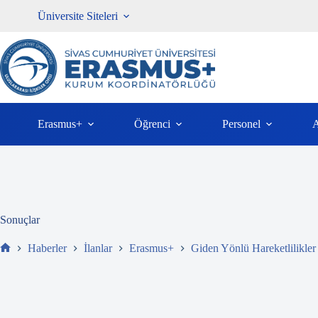
İçeriğe
Üniversite Siteleri
atla
Erasmus+
Öğrenci
Personel
A
Sonuçlar
Haberler
İlanlar
Erasmus+
Giden Yönlü Hareketlilikler
Ev