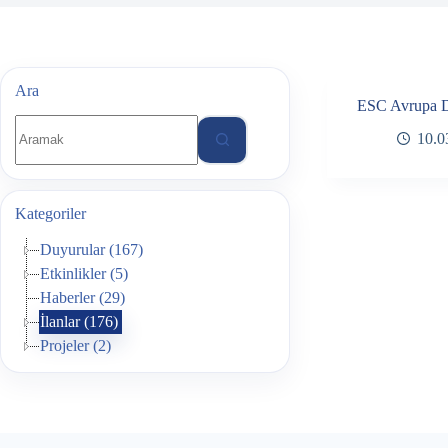
Ara
ESC Avrupa D
Sonuç
10.0
bulunamadı.
Kategoriler
Duyurular (167)
Etkinlikler (5)
Haberler (29)
İlanlar (176)
Projeler (2)