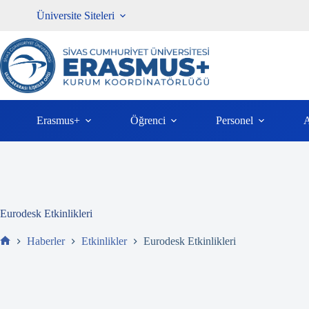
İçeriğe
Üniversite Siteleri
atla
Erasmus+
Öğrenci
Personel
A
Eurodesk Etkinlikleri
Haberler
Etkinlikler
Eurodesk Etkinlikleri
Ev