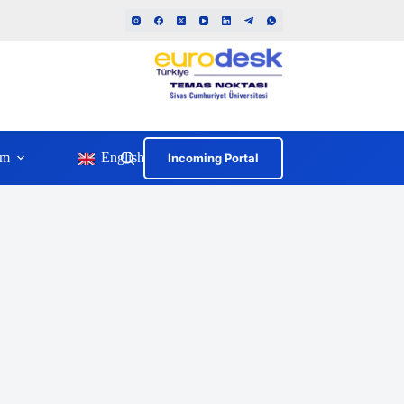
im
English
Incoming Portal