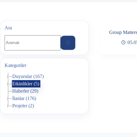
Ara
Group Matter
Sonuç
05.0
bulunamadı.
Kategoriler
Duyurular (167)
Etkinlikler (5)
Haberler (29)
İlanlar (176)
Projeler (2)