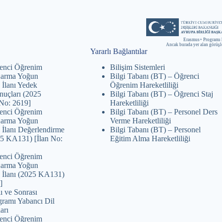
Erasmus+ Programı 
Ancak burada yer alan görüş
Yararlı Bağlantılar
enci Öğrenim
Bilişim Sistemleri
 Karma Yoğun
Bilgi Tabanı (BT) – Öğrenci
 İlanı Yedek
Öğrenim Hareketliliği
nuçları (2025
Bilgi Tabanı (BT) – Öğrenci Staj
No: 2619]
Hareketliliği
enci Öğrenim
Bilgi Tabanı (BT) – Personel Ders
 Karma Yoğun
Verme Hareketliliği
 İlanı Değerlendirme
Bilgi Tabanı (BT) – Personel
25 KA131) [İlan No:
Eğitim Alma Hareketliliği
enci Öğrenim
 Karma Yoğun
 İlanı (2025 KA131)
]
ı ve Sonrası
ramı Yabancı Dil
arı
enci Öğrenim