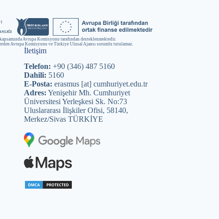
kapsamında Avrupa Komisyonu tarafından desteklenmektedir.
lerden Avrupa Komisyonu ve Türkiye Ulusal Ajansı sorumlu tutulamaz.
İletişim
Telefon:
+90 (346) 487 5160
Dahili:
5160
E-Posta:
erasmus [at] cumhuriyet.edu.tr
Adres:
Yenişehir Mh. Cumhuriyet
Üniversitesi Yerleşkesi Sk. No:73
Uluslararası İlişkiler Ofisi, 58140,
Merkez/Sivas TÜRKİYE