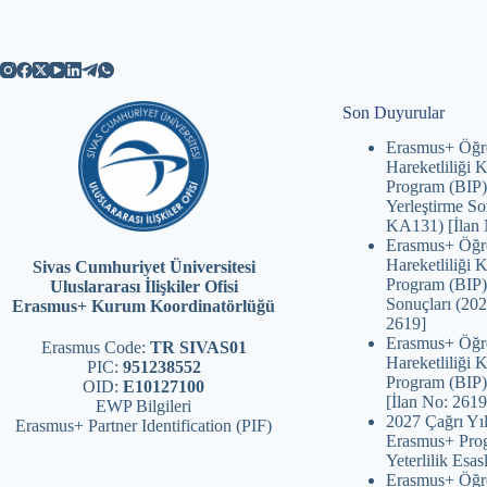
Son Duyurular
Erasmus+ Öğr
Hareketliliği
Program (BIP)
Yerleştirme So
KA131) [İlan 
Erasmus+ Öğr
Hareketliliği
Sivas Cumhuriyet Üniversitesi
Program (BIP)
Uluslararası İlişkiler Ofisi
Sonuçları (20
Erasmus+ Kurum Koordinatörlüğü
2619]
Erasmus+ Öğr
Erasmus Code:
TR SIVAS01
Hareketliliği
PIC:
951238552
Program (BIP)
OID:
E10127100
[İlan No: 2619
EWP Bilgileri
2027 Çağrı Yıl
Erasmus+ Partner Identification (PIF)
Erasmus+ Prog
Yeterlilik Esasl
Erasmus+ Öğr