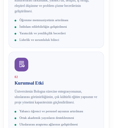
kültürlerarası farkındalık, yabancı dil, iletişim, iş birliği,
eleştirel düşünme ve problem çözme becerilerinin
geliştirilmesi.
Öğrenme memnuniyetinin artırılması
İstihdam edilebilirliğin geliştirilmesi
Yaratıcılık ve yenilikçilik becerileri
Liderlik ve sorumluluk bilinci
02
Kurumsal Etki
Üniversitenin Bologna sürecine entegrasyonunun,
uluslararası görünürlüğünün, çok kültürlü eğitim yapısının ve
proje yönetimi kapasitesinin güçlendirilmesi.
Yabancı öğrenci ve personel sayısının artırılması
Ortak akademik yayınların desteklenmesi
Uluslararası araştırma ağlarının geliştirilmesi