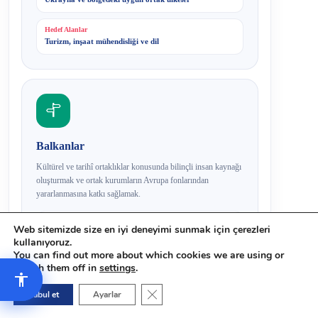
Hedef Alanlar
Turizm, inşaat mühendisliği ve dil
Balkanlar
Kültürel ve tarihî ortaklıklar konusunda bilinçli insan kaynağı
oluşturmak ve ortak kurumların Avrupa fonlarından
yararlanmasına katkı sağlamak.
Öncelikli Ülkeler
Web sitemizde size en iyi deneyimi sunmak için çerezleri
Arnavutluk, Bosna Hersek, Karadağ ve Kosova
kullanıyoruz.
You can find out more about which cookies we are using or
Hedef Alanlar
switch them off in
settings
.
Dil, mühendislik ve temel bilimler
GDPR çerez şeridini kapat
Kabul et
Ayarlar