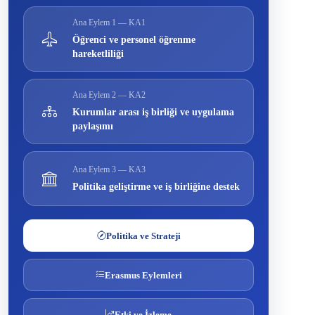
Ana Eylem 1 — KA1
Öğrenci ve personel öğrenme
hareketliliği
Ana Eylem 2 — KA2
Kurumlar arası iş birliği ve uygulama
paylaşımı
Ana Eylem 3 — KA3
Politika geliştirme ve iş birliğine destek
Politika ve Strateji
Erasmus Eylemleri
Etki ve İzleme