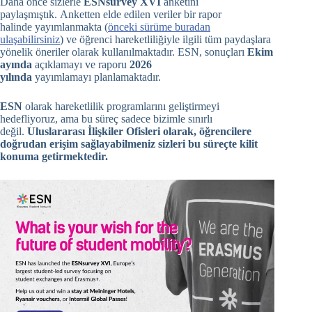
Daha önce sizlerle
ESNsurvey XVI
anketini
paylaşmıştık. Anketten elde edilen veriler bir rapor
halinde yayımlanmakta (
önceki sürüme buradan
ulaşabilirsiniz
) ve öğrenci hareketliliğiyle ilgili tüm paydaşlara
yönelik öneriler olarak kullanılmaktadır. ESN, sonuçları
Ekim
ayında
açıklamayı ve raporu
2026
yılında
yayımlamayı planlamaktadır.
ESN
olarak hareketlilik programlarını geliştirmeyi
hedefliyoruz, ama bu süreç sadece bizimle sınırlı
değil.
Uluslararası İlişkiler Ofisleri olarak, öğrencilere
doğrudan erişim sağlayabilmeniz sizleri bu süreçte kilit
konuma getirmektedir.