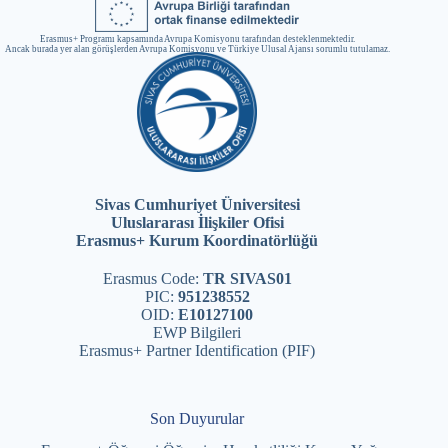
Erasmus+ Programı kapsamında Avrupa Komisyonu tarafından desteklenmektedir.
Ancak burada yer alan görüşlerden Avrupa Komisyonu ve Türkiye Ulusal Ajansı sorumlu tutulamaz.
Sivas Cumhuriyet Üniversitesi
Uluslararası İlişkiler Ofisi
Erasmus+ Kurum Koordinatörlüğü
Erasmus Code:
TR SIVAS01
PIC:
951238552
OID:
E10127100
EWP Bilgileri
Erasmus+ Partner Identification (PIF)
Son Duyurular