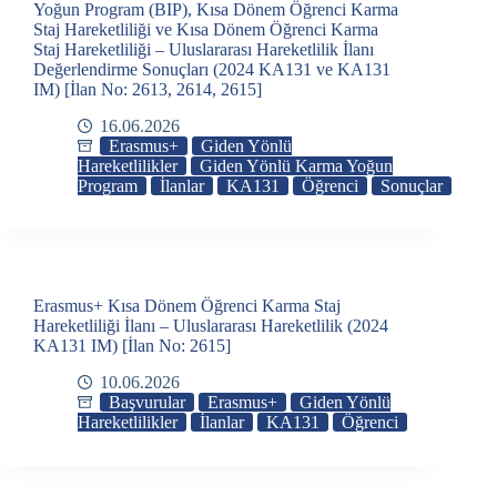
Yoğun Program (BIP), Kısa Dönem Öğrenci Karma
Staj Hareketliliği ve Kısa Dönem Öğrenci Karma
Staj Hareketliliği – Uluslararası Hareketlilik İlanı
Değerlendirme Sonuçları (2024 KA131 ve KA131
IM) [İlan No: 2613, 2614, 2615]
16.06.2026
Erasmus+
Giden Yönlü
Hareketlilikler
Giden Yönlü Karma Yoğun
Program
İlanlar
KA131
Öğrenci
Sonuçlar
Erasmus+ Kısa Dönem Öğrenci Karma Staj
Hareketliliği İlanı – Uluslararası Hareketlilik (2024
KA131 IM) [İlan No: 2615]
10.06.2026
Başvurular
Erasmus+
Giden Yönlü
Hareketlilikler
İlanlar
KA131
Öğrenci