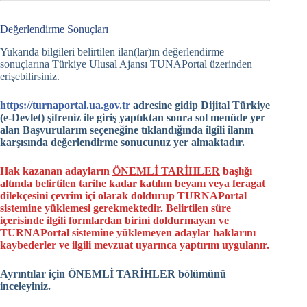
İlan No
2602
Değerlendirme Sonuçları
Erasmus+ Personel
Yukarıda bilgileri belirtilen ilan(lar)ın değerlendirme
Eğitim Alma
sonuçlarına Türkiye Ulusal Ajansı TUNAPortal üzerinden
İlan Adı
Hareketliliği Karma
erişebilirsiniz.
Yoğun Program (BIP)
İlanı
https://turnaportal.ua.gov.tr
adresine gidip Dijital Türkiye
(e-Devlet) şifreniz ile giriş yaptıktan sonra sol menüde yer
Eylem Türü
KA131
alan Başvurularım seçeneğine tıklandığında ilgili ilanın
karşısında değerlendirme sonucunuz yer almaktadır.
Proje Türü
Tek Projeler
Proje Yılı
2025
Hak kazanan adayların
ÖNEMLİ TARİHLER
başlığı
altında belirtilen tarihe kadar katılım beyanı veya feragat
2025-1-TR01-KA131-
dilekçesini çevrim içi olarak doldurup TURNAPortal
Proje No
HED-000320140
sistemine yüklemesi gerekmektedir. Belirtilen süre
içerisinde ilgili formlardan birini doldurmayan ve
İlan Tarihi
09.02.2026
TURNAPortal sistemine yüklemeyen adaylar haklarını
kaybederler ve ilgili mevzuat uyarınca yaptırım uygulanır.
Sonuç Tarihi
07.05.2026
Ayrıntılar için ÖNEMLİ TARİHLER bölümünü
inceleyiniz.