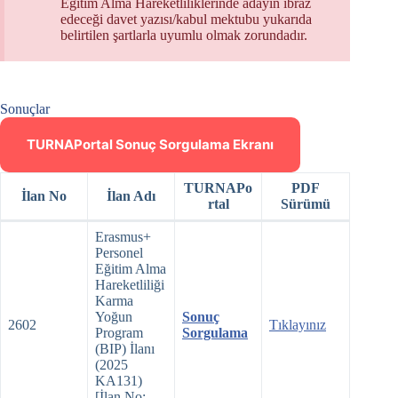
Eğitim Alma Hareketliliklerinde adayın ibraz
edeceği davet yazısı/kabul mektubu yukarıda
belirtilen şartlarla uyumlu olmak zorundadır.
Sonuçlar
TURNAPortal Sonuç Sorgulama Ekranı
TURNAPo
PDF
İlan No
İlan Adı
rtal
Sürümü
Erasmus+
Personel
Eğitim Alma
Hareketliliği
Karma
Yoğun
Sonuç
2602
Tıklayınız
Program
Sorgulama
(BIP) İlanı
(2025
KA131)
[İlan No: