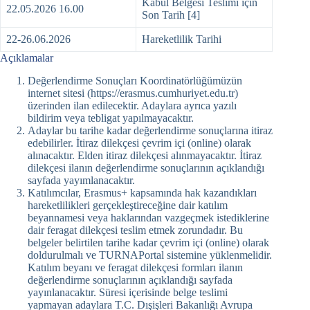
Kabul Belgesi Teslimi için
22.05.2026 16.00
Son Tarih [4]
22-26.06.2026
Hareketlilik Tarihi
Açıklamalar
Değerlendirme Sonuçları Koordinatörlüğümüzün
internet sitesi (https://erasmus.cumhuriyet.edu.tr)
üzerinden ilan edilecektir. Adaylara ayrıca yazılı
bildirim veya tebligat yapılmayacaktır.
Adaylar bu tarihe kadar değerlendirme sonuçlarına itiraz
edebilirler. İtiraz dilekçesi çevrim içi (online) olarak
alınacaktır. Elden itiraz dilekçesi alınmayacaktır. İtiraz
dilekçesi ilanın değerlendirme sonuçlarının açıklandığı
sayfada yayımlanacaktır.
Katılımcılar, Erasmus+ kapsamında hak kazandıkları
hareketlilikleri gerçekleştireceğine dair katılım
beyannamesi veya haklarından vazgeçmek istediklerine
dair feragat dilekçesi teslim etmek zorundadır. Bu
belgeler belirtilen tarihe kadar çevrim içi (online) olarak
doldurulmalı ve TURNAPortal sistemine yüklenmelidir.
Katılım beyanı ve feragat dilekçesi formları ilanın
değerlendirme sonuçlarının açıklandığı sayfada
yayınlanacaktır. Süresi içerisinde belge teslimi
yapmayan adaylara T.C. Dışişleri Bakanlığı Avrupa