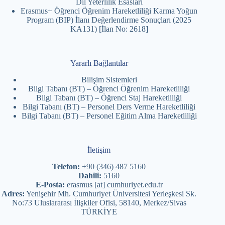
Dil Yeterlilik Esasları
Erasmus+ Öğrenci Öğrenim Hareketliliği Karma Yoğun
Program (BIP) İlanı Değerlendirme Sonuçları (2025
KA131) [İlan No: 2618]
Yararlı Bağlantılar
Bilişim Sistemleri
Bilgi Tabanı (BT) – Öğrenci Öğrenim Hareketliliği
Bilgi Tabanı (BT) – Öğrenci Staj Hareketliliği
Bilgi Tabanı (BT) – Personel Ders Verme Hareketliliği
Bilgi Tabanı (BT) – Personel Eğitim Alma Hareketliliği
İletişim
Telefon:
+90 (346) 487 5160
Dahili:
5160
E-Posta:
erasmus [at] cumhuriyet.edu.tr
Adres:
Yenişehir Mh. Cumhuriyet Üniversitesi Yerleşkesi Sk.
No:73 Uluslararası İlişkiler Ofisi, 58140, Merkez/Sivas
TÜRKİYE