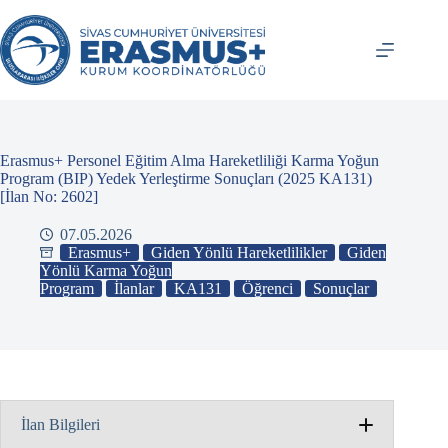
İçeriğe
atla
Erasmus+ Personel Eğitim Alma Hareketliliği Karma Yoğun
Program (BIP) Yedek Yerleştirme Sonuçları (2025 KA131)
[İlan No: 2602]
07.05.2026
Erasmus+
Giden Yönlü Hareketlilikler
Giden
Yönlü Karma Yoğun
Program
İlanlar
KA131
Öğrenci
Sonuçlar
İlan Bilgileri