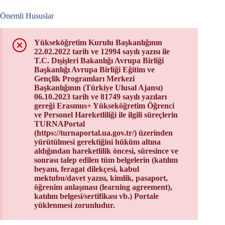
Önemli Hususlar
Yükseköğretim Kurulu Başkanlığının
22.02.2022 tarih ve 12994 sayılı yazısı ile
T.C. Dışişleri Bakanlığı Avrupa Birliği
Başkanlığı Avrupa Birliği Eğitim ve
Gençlik Programları Merkezi
Başkanlığının (Türkiye Ulusal Ajansı)
06.10.2023 tarih ve 81749 sayılı yazıları
gereği Erasmus+ Yükseköğretim Öğrenci
ve Personel Hareketliliği ile ilgili süreçlerin
TURNAPortal
(https://turnaportal.ua.gov.tr/) üzerinden
yürütülmesi gerektiğini hüküm altına
aldığından hareketlilik öncesi, süresince ve
sonrası talep edilen tüm belgelerin (katılım
beyanı, feragat dilekçesi, kabul
mektubu/davet yazısı, kimlik, pasaport,
öğrenim anlaşması (learning agreement),
katılım belgesi/sertifikası vb.) Portale
yüklenmesi zorunludur.