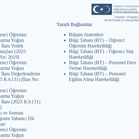
Erasmus+ Programı 
Ancak burada yer alan görüş
Yararlı Bağlantılar
enci Öğrenim
Bilişim Sistemleri
 Karma Yoğun
Bilgi Tabanı (BT) – Öğrenci
 İlanı Yedek
Öğrenim Hareketliliği
nuçları (2025
Bilgi Tabanı (BT) – Öğrenci Staj
No: 2619]
Hareketliliği
enci Öğrenim
Bilgi Tabanı (BT) – Personel Ders
 Karma Yoğun
Verme Hareketliliği
 İlanı Değerlendirme
Bilgi Tabanı (BT) – Personel
25 KA131) [İlan No:
Eğitim Alma Hareketliliği
enci Öğrenim
 Karma Yoğun
 İlanı (2025 KA131)
]
ı ve Sonrası
ramı Yabancı Dil
arı
enci Öğrenim
 Karma Yoğun