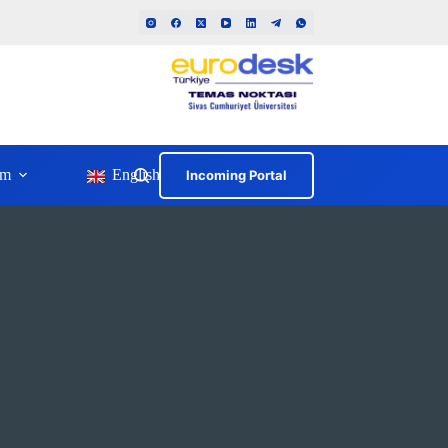
im
English
Incoming Portal