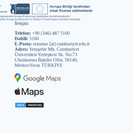
kapsamında Avrupa Komisyonu tarafından desteklenmektedir.
lerden Avrupa Komisyonu ve Türkiye Ulusal Ajansı sorumlu tutulamaz.
İletişim
Telefon:
+90 (346) 487 5160
Dahili:
5160
E-Posta:
erasmus [at] cumhuriyet.edu.tr
Adres:
Yenişehir Mh. Cumhuriyet
Üniversitesi Yerleşkesi Sk. No:73
Uluslararası İlişkiler Ofisi, 58140,
Merkez/Sivas TÜRKİYE